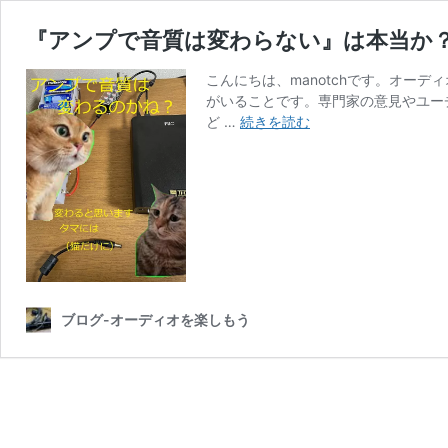
『アンプで音質は変わらない』は本当か
こんにちは、manotchです。オー
がいることです。専門家の意見やユー
『ア
ど …
続きを読む
ン
プ
で
音
質
は
変
わ
ら
ブログ-オーディオを楽しもう
な
い』
は
本
当
か？