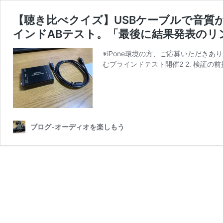
【聴き比べクイズ】USBケーブルで音質
インドABテスト。「最後に結果発表のリ
※iPone環境の方、ご応募いただきあ
むブラインドテスト開催2 2. 検証の前
ブログ-オーディオを楽しもう