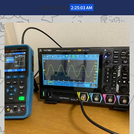
Skip
土. 8月 8th, 2026
2:25:05 AM
to
content