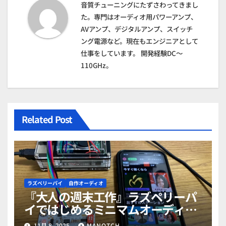
音質チューニングにたずさわってきまし
ョ
た。専門はオーディオ用パワーアンプ、
AVアンプ、デジタルアンプ、スイッチ
ン
ング電源など。現在もエンジニアとして
仕事をしています。 開発経験DC～
110GHz。
Related Post
ラズベリーパイ
自作オーディオ
『大人の週末工作』ラズペリーパ
イではじめるミニマムオーディオ
（総集編）
11月 8, 2025
MANOTCH