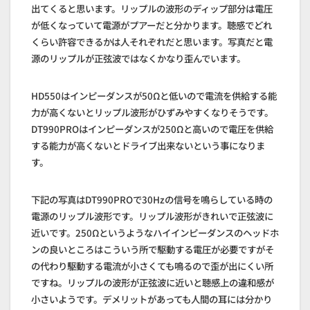
出てくると思います。リップルの波形のディップ部分は電圧
が低くなっていて電源がプアーだと分かります。聴感でどれ
くらい許容できるかは人それぞれだと思います。写真だと電
源のリップルが正弦波ではなくかなり歪んでいます。
HD550はインピーダンスが50Ωと低いので電流を供給する能
力が高くないとリップル波形がひずみやすくなりそうです。
DT990PROはインピーダンスが250Ωと高いので電圧を供給
する能力が高くないとドライブ出来ないという事になりま
す。
下記の写真はDT990PROで30Hzの信号を鳴らしている時の
電源のリップル波形です。リップル波形がきれいで正弦波に
近いです。250Ωというようなハイインピーダンスのヘッドホ
ンの良いところはこういう所で駆動する電圧が必要ですがそ
の代わり駆動する電流が小さくても鳴るので歪が出にくい所
ですね。リップルの波形が正弦波に近いと聴感上の違和感が
小さいようです。デメリットがあっても人間の耳には分かり