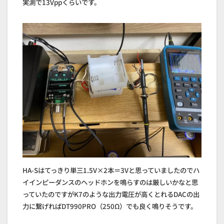
実測で13Vppくらいです。
HA-Sはてっきり単三1.5V×2本＝3Vと思っていましたのでハ
イインピーダンスのヘッドホンを鳴らすのは厳しいかなと思
っていたのですがK7のような出力電圧が高くとれるDACの出
力に繋げればDT990PRO（250Ω）でも良く鳴りそうです。