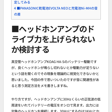
定してみる
4
■PANASONIC乾電池EVOLTA NEOと充電池Ni-MHの音
の差
■ヘッドホンアンプのド
ライブ力を上げられない
か検討する
真空管ヘッドホンアンプKOAG HA-Sのバッテリー駆動です
が、良くヘッドホンが鳴らし切れないとか駆動力が足りない
という話を聞くのでその現象を理論的に視覚化できないかと
思いました。今回の件で思いついたのですが音に関連性があ
ると思う測定方法をメモ書きしますね。
やり方ですが、ヘッドホンアンプに30Hzくらいの正弦波の低
周波をいれてバッテリーの電圧をオシロで見ます。出力には
対象のヘッドホンを接続します。30Hzにするのは1KHzとか