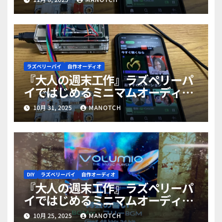
ラズベリーパイ
自作オーディオ
『大人の週末工作』ラズペリーパ
イではじめるミニマムオーディオ
PART4（完結）
10月 31, 2025
MANOTCH
DIY
ラズベリーパイ
自作オーディオ
『大人の週末工作』ラズペリーパ
イではじめるミニマムオーディオ
PART3
10月 25, 2025
MANOTCH