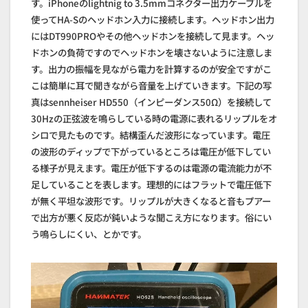
す。iPhoneのlightnig to 3.5mmコネクター出力ケーブルを
使ってHA-Sのヘッドホン入力に接続します。ヘッドホン出力
にはDT990PROやその他ヘッドホンを接続して見ます。ヘッ
ドホンの負荷ですのでヘッドホンを壊さないように注意しま
す。出力の振幅を見ながら電力を計算するのが安全ですがこ
こは簡単に耳で聞きながら音量を上げていきます。下記の写
真はsennheiser HD550（インピーダンス50Ω）を接続して
30Hzの正弦波を鳴らしている時の電源に表れるリップルをオ
シロで見たものです。結構歪んだ波形になっています。電圧
の波形のディップで下がっているところは電圧が低下してい
る様子が見えます。電圧が低下するのは電源の電流能力が不
足していることを表します。理想的にはフラットで電圧低下
が無く平坦な波形です。リップルが大きくなると音もプアー
で出方が悪く反応が鈍いような聞こえ方になります。俗にい
う鳴らしにくい、とかです。