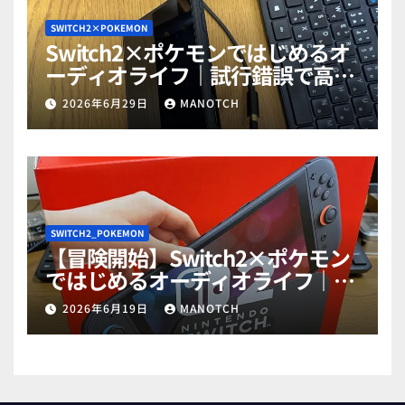
SWITCH2×POKEMON
Switch2×ポケモンではじめるオ
ーディオライフ｜試行錯誤で高音
質ゲットだぜ！part2
2026年6月29日
MANOTCH
SWITCH2_POKEMON
【冒険開始】Switch2×ポケモン
ではじめるオーディオライフ｜試
行錯誤で高音質ゲットだぜ！
2026年6月19日
MANOTCH
part1