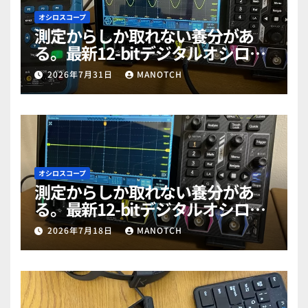
オシロスコープ
測定からしか取れない養分があ
る。最新12-bitデジタルオシロス
コープ「RIGOL MHO984」で勉強
2026年7月31日
MANOTCH
だぜ！part2
オシロスコープ
測定からしか取れない養分があ
る。最新12-bitデジタルオシロス
コープ「RIGOL MHO984」で勉強
2026年7月18日
MANOTCH
だぜ！part1