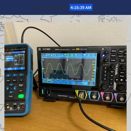
Skip
月. 8月 10th, 2026
4:16:40 AM
to
content