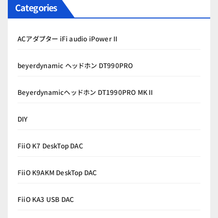
Categories
ACアダプター iFi audio iPower II
beyerdynamic ヘッドホン DT990PRO
Beyerdynamicヘッドホン DT1990PRO MKⅡ
DIY
FiiO K7 DeskTop DAC
FiiO K9AKM DeskTop DAC
FiiO KA3 USB DAC