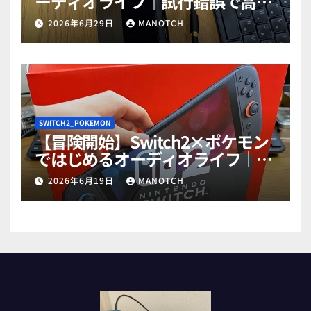
ーディオライフ｜試行錯誤で高音
質ゲットだぜ！part2
2026年6月29日
MANOTCH
SWITCH2_POKEMON
【冒険開始】Switch2×ポケモン
ではじめるオーディオライフ｜試
行錯誤で高音質ゲットだぜ！
2026年6月19日
MANOTCH
part1