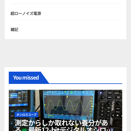
超ローノイズ電源
雑記
You missed
オシロスコープ
測定からしか取れない養分があ
る。最新12-bitデジタルオシロス