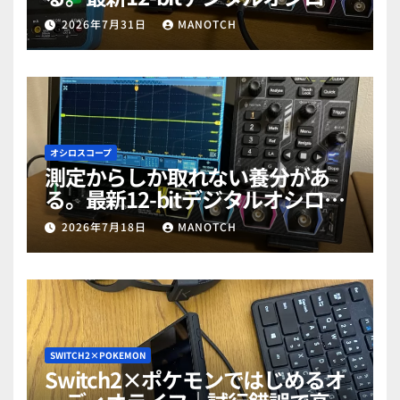
コープ「RIGOL MHO984」で勉強
2026年7月31日
MANOTCH
だぜ！part2
オシロスコープ
測定からしか取れない養分があ
る。最新12-bitデジタルオシロス
コープ「RIGOL MHO984」で勉強
2026年7月18日
MANOTCH
だぜ！part1
SWITCH2×POKEMON
Switch2×ポケモンではじめるオ