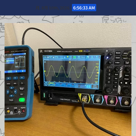
Skip
月. 8月 10th, 2026
6:56:35 AM
to
content