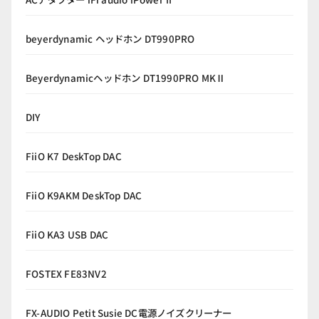
beyerdynamic ヘッドホン DT990PRO
Beyerdynamicヘッドホン DT1990PRO MKⅡ
DIY
FiiO K7 DeskTop DAC
FiiO K9AKM DeskTop DAC
FiiO KA3 USB DAC
FOSTEX FE83NV2
FX-AUDIO Petit Susie DC電源ノイズクリーナー