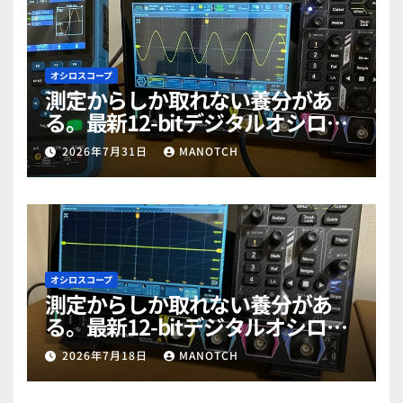
オシロスコープ
測定からしか取れない養分があ
る。最新12-bitデジタルオシロス
コープ「RIGOL MHO984」で勉強
2026年7月31日
MANOTCH
だぜ！part2
オシロスコープ
測定からしか取れない養分があ
る。最新12-bitデジタルオシロス
コープ「RIGOL MHO984」で勉強
2026年7月18日
MANOTCH
だぜ！part1