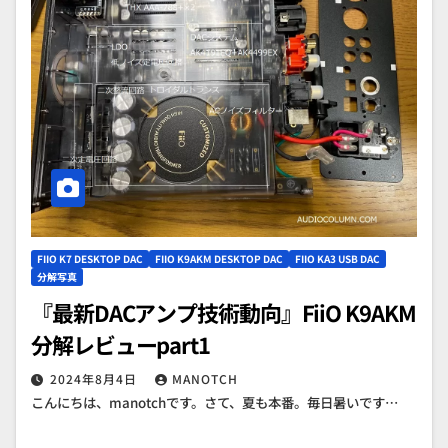
FIIO K7 DESKTOP DAC
FIIO K9AKM DESKTOP DAC
FIIO KA3 USB DAC
分解写真
『最新DACアンプ技術動向』FiiO K9AKM
分解レビューpart1
2024年8月4日
MANOTCH
こんにちは、manotchです。さて、夏も本番。毎日暑いです…