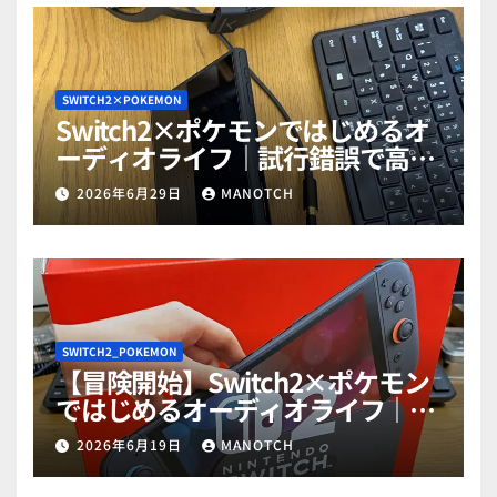
SWITCH2×POKEMON
Switch2×ポケモンではじめるオ
ーディオライフ｜試行錯誤で高音
質ゲットだぜ！part2
2026年6月29日
MANOTCH
SWITCH2_POKEMON
【冒険開始】Switch2×ポケモン
ではじめるオーディオライフ｜試
行錯誤で高音質ゲットだぜ！
2026年6月19日
MANOTCH
part1