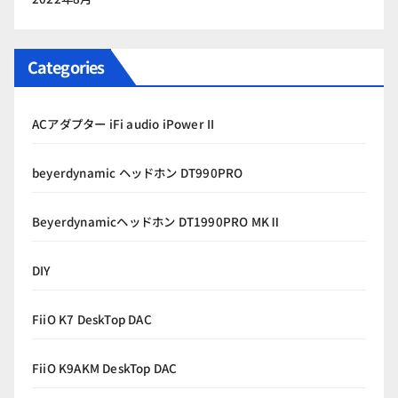
Categories
ACアダプター iFi audio iPower II
beyerdynamic ヘッドホン DT990PRO
Beyerdynamicヘッドホン DT1990PRO MKⅡ
DIY
FiiO K7 DeskTop DAC
FiiO K9AKM DeskTop DAC