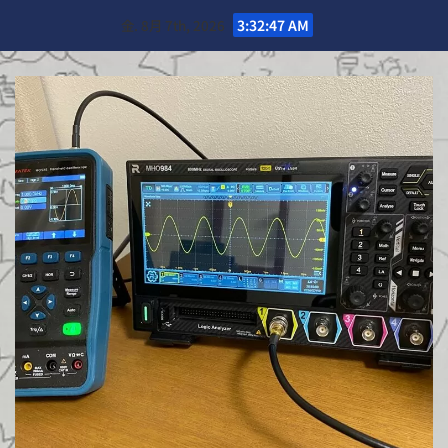
Skip
金. 8月 7th, 2026
3:32:49 AM
to
content