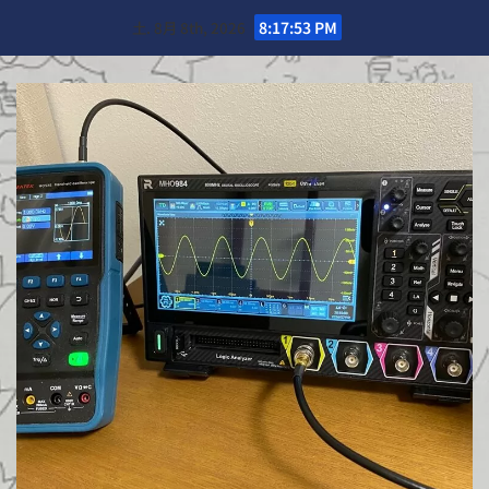
Skip
土. 8月 8th, 2026
8:17:54 PM
to
content