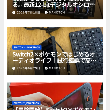
る。最新12-bitデジタルオシロス
コープ「RIGOL MHO984」で勉強
2026年7月18日
MANOTCH
だぜ！part1
SWITCH2×POKEMON
Switch2×ポケモンではじめるオ
ーディオライフ｜試行錯誤で高音
質ゲットだぜ！part2
2026年6月29日
MANOTCH
SWITCH2_POKEMON
【冒険開始】Switch2×ポケモン