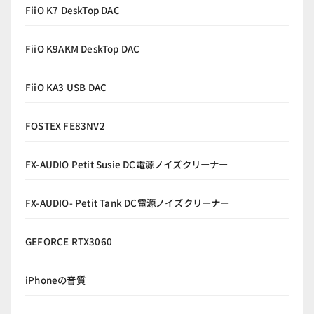
FiiO K7 DeskTop DAC
FiiO K9AKM DeskTop DAC
FiiO KA3 USB DAC
FOSTEX FE83NV2
FX-AUDIO Petit Susie DC電源ノイズクリーナー
FX-AUDIO- Petit Tank DC電源ノイズクリーナー
GEFORCE RTX3060
iPhoneの音質