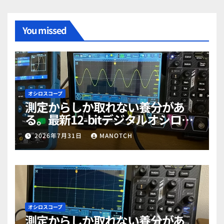
You missed
オシロスコープ
測定からしか取れない養分があ
る。最新12-bitデジタルオシロス
コープ「RIGOL MHO984」で勉強
2026年7月31日
MANOTCH
だぜ！part2
オシロスコープ
測定からしか取れない養分があ