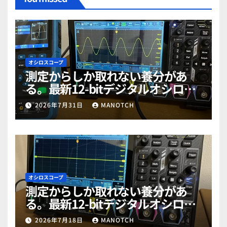
オシロスコープ
測定からしか取れない養分があ
る。最新12-bitデジタルオシロス
コープ「RIGOL MHO984」で勉強
2026年7月31日
MANOTCH
だぜ！part2
オシロスコープ
測定からしか取れない養分があ
る。最新12-bitデジタルオシロス
コープ「RIGOL MHO984」で勉強
2026年7月18日
MANOTCH