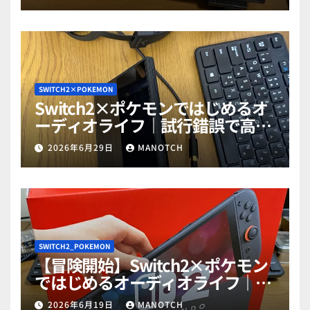
だぜ！part1
SWITCH2×POKEMON
Switch2×ポケモンではじめるオ
ーディオライフ｜試行錯誤で高音
質ゲットだぜ！part2
2026年6月29日
MANOTCH
SWITCH2_POKEMON
【冒険開始】Switch2×ポケモン
ではじめるオーディオライフ｜試
行錯誤で高音質ゲットだぜ！
2026年6月19日
MANOTCH