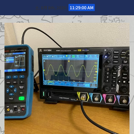
Skip
土. 8月 8th, 2026
11:29:01 AM
to
content