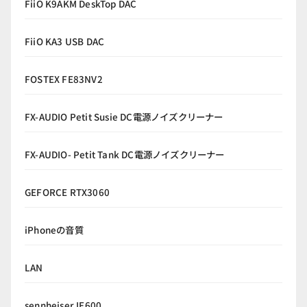
FiiO K9AKM DeskTop DAC
FiiO KA3 USB DAC
FOSTEX FE83NV2
FX-AUDIO Petit Susie DC電源ノイズクリーナー
FX-AUDIO- Petit Tank DC電源ノイズクリーナー
GEFORCE RTX3060
iPhoneの音質
LAN
sennheiser IE600