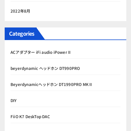
2022年8月
Categories
ACアダプター iFi audio iPower II
beyerdynamic ヘッドホン DT990PRO
Beyerdynamicヘッドホン DT1990PRO MKⅡ
DIY
FiiO K7 DeskTop DAC