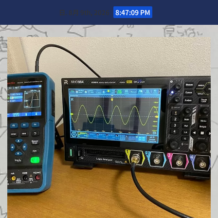
Skip
日. 8月 9th, 2026
8:47:11 PM
to
content