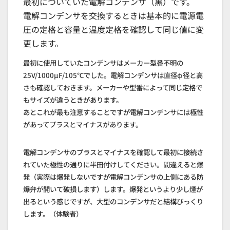
最初についていた電解コンデンサ（黒）です。
電解コンデンサを交換するときは基本的に電源電
圧の定格と容量と温度定格を確認して同じ値に変
更します。
最初に使用していたコンデンサはメーカー型番不明の
25V/1000μF/105℃でした。電解コンデンサは直径φ径と高
さも確認しておきます。メーカーや型番によって同じ定格で
もサイズが違うときがあります。
あとこれが最も注意することですが電解コンデンサには極性
があってプラスとマイナスがあります。
電解コンデンサのプラスとマイナスを確認して最初に接続さ
れていた極性の通りに半田付けしてください。間違えると爆
発（実際は爆発しないですが電解コンデンサの上側にある防
爆弁が開いて破損します）します。爆発というより少し煙が
出るという感じですが、大型のコンデンサだと結構びっくり
します。（体験者）