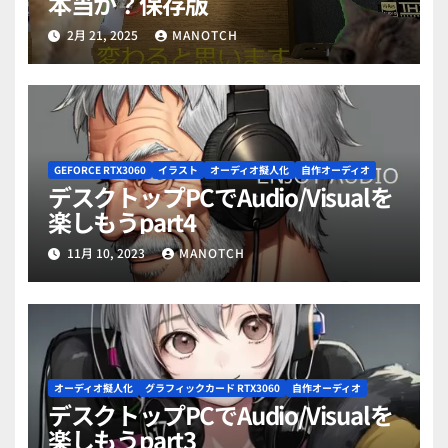
本当か？保存版
2月 21, 2025
MANOTCH
GEFORCE RTX3060
イラスト
オーディオ擬人化
自作オーディオ
デスクトップPCでAudio/Visualを
楽しもうpart4
11月 10, 2023
MANOTCH
オーディオ擬人化
グラフィックカード RTX3060
自作オーディオ
デスクトップPCでAudio/Visualを
楽しもうpart3