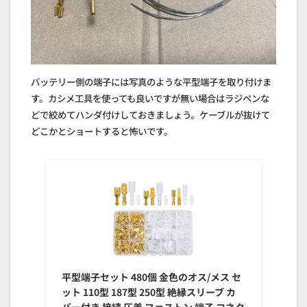
バッテリー側の端子には写真のような平型端子を取り付けま
す。カシメ工具を使っても良いですが無い場合はラジペンな
どで絞めてハンダ付けしておきましょう。ケーブルが抜けて
どこかとショートすると怖いです。
平型端子セット 480個 金色のオス/メス セ
ット 110型 187型 250型 絶縁スリーブ カ
バー付き 接続 圧着 ファストン 端子 コネク