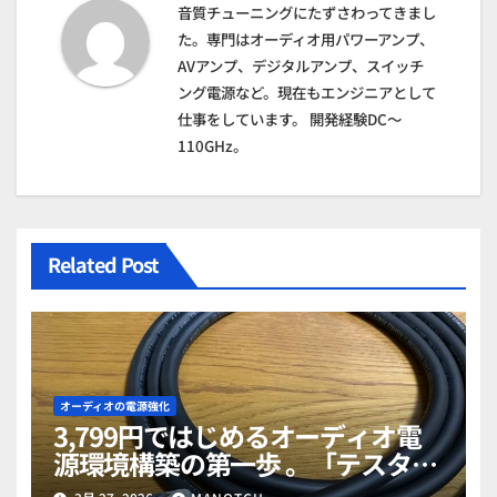
音質チューニングにたずさわってきまし
ョ
た。専門はオーディオ用パワーアンプ、
AVアンプ、デジタルアンプ、スイッチ
ン
ング電源など。現在もエンジニアとして
仕事をしています。 開発経験DC～
110GHz。
Related Post
オーディオの電源強化
3,799円ではじめるオーディオ電
源環境構築の第一歩 。「テスター
とドライヤーで暴く249mΩの謎」