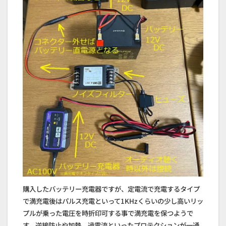
購入したバッテリー充電器ですが、定電流で充電するタイプ
で満充電後はパルス充電といって1KHzくらいの少し高いリッ
プルが乗った電圧を時折印可する事で満充電を保つようで
す。逆接防止や加熱、過電流といったプロテクションが一通