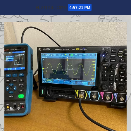
Skip
日. 8月 9th, 2026
4:57:22 PM
to
content