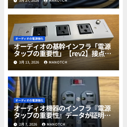
3月 27, 2026
MANOTCH
オーディオの電源強化
オーディオの基幹インフラ「電源
タップの重要性」【rev2】接点劣
化の警鐘と最新活用術
3月 13, 2026
MANOTCH
オーディオの電源強化
オーディオ機器のインフラ『電源
タップの重要性』データが証明す
るその効果と選び方
2月 7, 2026
MANOTCH