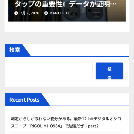
タップの重要性』データが証明す
るその効果と選び方
2月 7, 2026
MANOTCH
検索
検
索
Recent Posts
測定からしか取れない養分がある。最新12-bitデジタルオシロ
スコープ「RIGOL MHO984」で勉強だぜ！part2