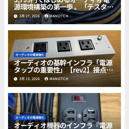
源環境構築の第一歩 。「テスター
とドライヤーで暴く249mΩの謎」
3月 27, 2026
MANOTCH
オーディオの電源強化
オーディオの基幹インフラ「電源
タップの重要性」【rev2】接点劣
化の警鐘と最新活用術
3月 13, 2026
MANOTCH
オーディオの電源強化
オーディオ機器のインフラ『電源