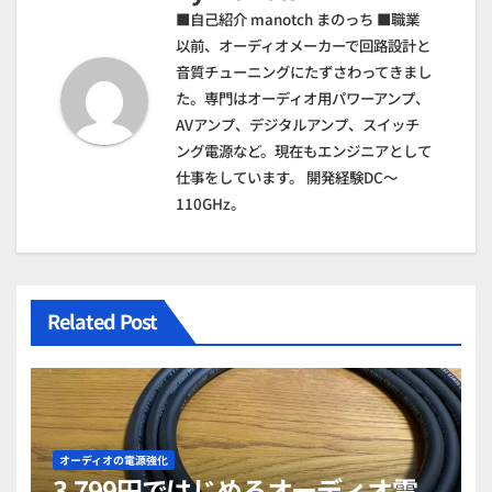
ー
■自己紹介 manotch まのっち ■職業
シ
以前、オーディオメーカーで回路設計と
音質チューニングにたずさわってきまし
ョ
た。専門はオーディオ用パワーアンプ、
AVアンプ、デジタルアンプ、スイッチ
ン
ング電源など。現在もエンジニアとして
仕事をしています。 開発経験DC～
110GHz。
Related Post
オーディオの電源強化
3,799円ではじめるオーディオ電