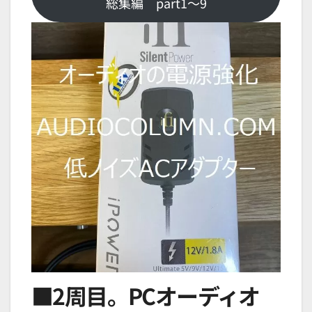
総集編 part1～9
■2周目。PCオーディオ