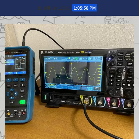
Skip
土. 8月 8th, 2026
1:06:00 PM
to
content