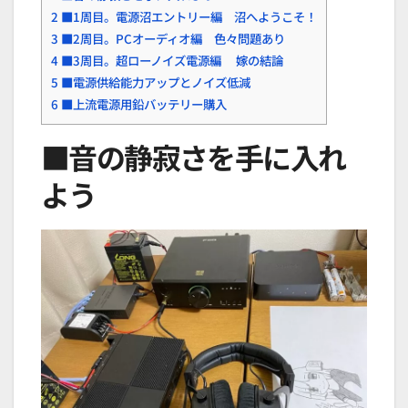
2
■1周目。電源沼エントリー編 沼へようこそ！
3
■2周目。PCオーディオ編 色々問題あり
4
■3周目。超ローノイズ電源編 嫁の結論
5
■電源供給能力アップとノイズ低減
6
■上流電源用鉛バッテリー購入
■音の静寂さを手に入れ
よう