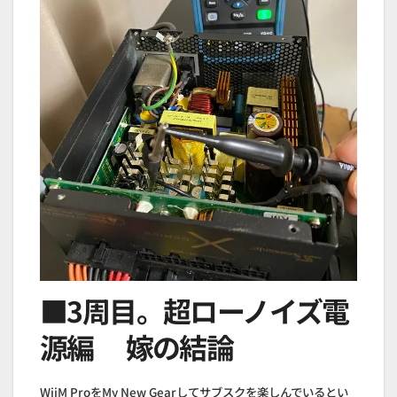
■3周目。超ローノイズ電
源編 嫁の結論
WiiM ProをMy New Gearしてサブスクを楽しんでいるとい