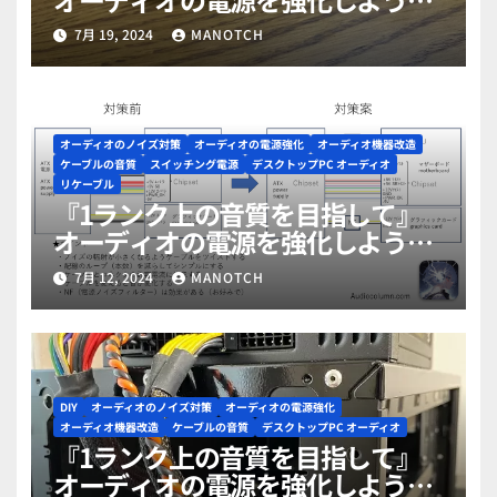
part18（2周目最終回）
7月 19, 2024
MANOTCH
オーディオのノイズ対策
オーディオの電源強化
オーディオ機器改造
ケーブルの音質
スイッチング電源
デスクトップPC オーディオ
リケーブル
『1ランク上の音質を目指して』
オーディオの電源を強化しよう
part17
7月 12, 2024
MANOTCH
DIY
オーディオのノイズ対策
オーディオの電源強化
オーディオ機器改造
ケーブルの音質
デスクトップPC オーディオ
『1ランク上の音質を目指して』
オーディオの電源を強化しよう