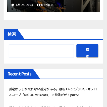
part15
6月 28, 2024
MANOTCH
検索
検
索
Recent Posts
測定からしか取れない養分がある。最新12-bitデジタルオシロ
スコープ「RIGOL MHO984」で勉強だぜ！part2