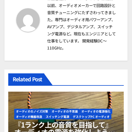
ー
以前、オーディオメーカーで回路設計と
シ
音質チューニングにたずさわってきまし
た。専門はオーディオ用パワーアンプ、
ョ
AVアンプ、デジタルアンプ、スイッチ
ング電源など。現在もエンジニアとして
ン
仕事をしています。 開発経験DC～
110GHz。
Related Post
オーディオのノイズ対策
オーディオの不思議
オーディオの電源強化
オーディオ機器改造
スイッチング電源
デスクトップPC オーディオ
『1ランク上の音質を目指して』
オーディオの電源を強化しよう