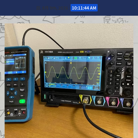
Skip
日. 8月 9th, 2026
10:11:46 AM
to
content