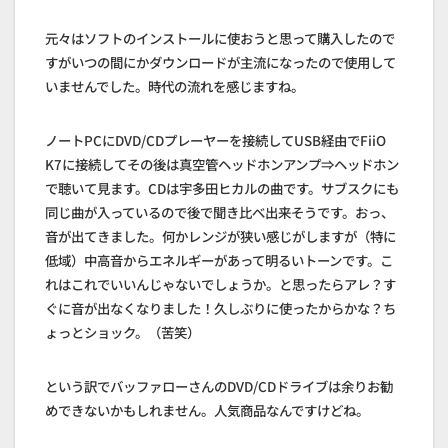
元々はソフトのインストールに使おうと思って購入したので
すがいつの間にかダウンロードが主流になったので使用して
いませんでした。時代の流れを感じますね。
ノートPCにDVD/CDプレーヤーを接続してUSB経由でFiiO
K7に接続してその後は真空管ヘッドホンアンプ⇒ヘッドホン
で聴いて見ます。CDは宇多田ヒカルの曲です。サブスクにも
同じ曲が入っているので後で聞き比べ出来そうです。おっ、
音が出てきました。何かレンジが狭い感じがしますが（特に
低域）中高音からエネルギーがあって明るいトーンです。こ
れはこれでいいんじゃないでしょうか。と思ったらアレ？す
ぐに音が出なくなりました！久しぶりに使ったからかな？ち
ょっとショック。（苦笑）
という訳でバッファローさんのDVD/CDドライブは余りお勧
めできないかもしれません。人気商品なんですけどね。