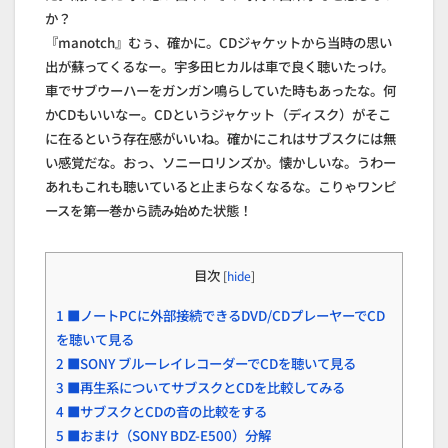
か？
『manotch』むぅ、確かに。CDジャケットから当時の思い
出が蘇ってくるなー。宇多田ヒカルは車で良く聴いたっけ。
車でサブウーハーをガンガン鳴らしていた時もあったな。何
かCDもいいなー。CDというジャケット（ディスク）がそこ
に在るという存在感がいいね。確かにこれはサブスクには無
い感覚だな。おっ、ソニーロリンズか。懐かしいな。うわー
あれもこれも聴いていると止まらなくなるな。こりゃワンピ
ースを第一巻から読み始めた状態！
目次
[
hide
]
1
■ノートPCに外部接続できるDVD/CDプレーヤーでCD
を聴いて見る
2
■SONY ブルーレイレコーダーでCDを聴いて見る
3
■再生系についてサブスクとCDを比較してみる
4
■サブスクとCDの音の比較をする
5
■おまけ（SONY BDZ-E500）分解