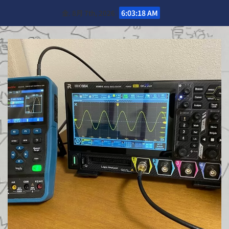
Skip
金. 8月 7th, 2026
6:03:20 AM
to
content