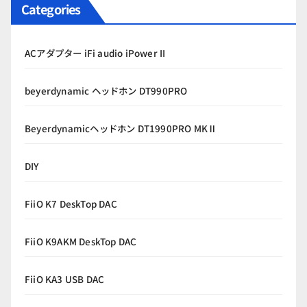
Categories
ACアダプター iFi audio iPower II
beyerdynamic ヘッドホン DT990PRO
Beyerdynamicヘッドホン DT1990PRO MKⅡ
DIY
FiiO K7 DeskTop DAC
FiiO K9AKM DeskTop DAC
FiiO KA3 USB DAC