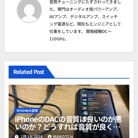
シ
音質チューニングにたずさわってきまし
た。専門はオーディオ用パワーアンプ、
ョ
AVアンプ、デジタルアンプ、スイッチ
ング電源など。現在もエンジニアとして
ン
仕事をしています。 開発経験DC～
110GHz。
Related Post
IPHONEの音質
iPhoneのDACの音質は良いのか悪
いのか？どうすれば音質が良くな
る？総集編（後日談あり）
2月 14, 2024
MANOTCH