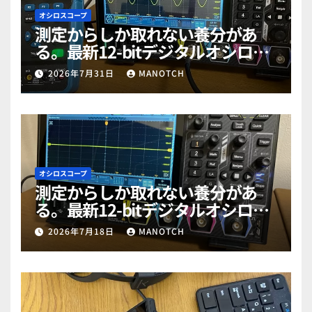
オシロスコープ
測定からしか取れない養分があ
る。最新12-bitデジタルオシロス
コープ「RIGOL MHO984」で勉強
2026年7月31日
MANOTCH
だぜ！part2
オシロスコープ
測定からしか取れない養分があ
る。最新12-bitデジタルオシロス
コープ「RIGOL MHO984」で勉強
2026年7月18日
MANOTCH
だぜ！part1