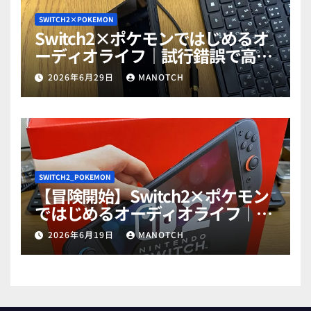
SWITCH2×POKEMON
Switch2×ポケモンではじめるオ
ーディオライフ｜試行錯誤で高音
質ゲットだぜ！part2
2026年6月29日
MANOTCH
SWITCH2_POKEMON
【冒険開始】Switch2×ポケモン
ではじめるオーディオライフ｜試
行錯誤で高音質ゲットだぜ！
2026年6月19日
MANOTCH
part1