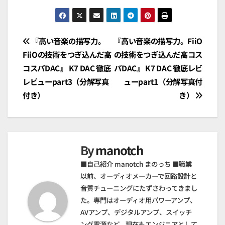
投
『高い音楽の描写力。
『高い音楽の描写力。FiiO
FiiOの技術をつぎ込んだ高
の技術をつぎ込んだ高コス
稿
コスパDAC』 K7 DAC 徹底
パDAC』 K7 DAC 徹底レビ
ナ
レビューpart3（分解写真
ューpart1（分解写真付
付き）
き）
ビ
ゲ
ー
By
manotch
シ
■自己紹介 manotch まのっち ■職業
以前、オーディオメーカーで回路設計と
ョ
音質チューニングにたずさわってきまし
た。専門はオーディオ用パワーアンプ、
ン
AVアンプ、デジタルアンプ、スイッチ
ング電源など。現在もエンジニアとして