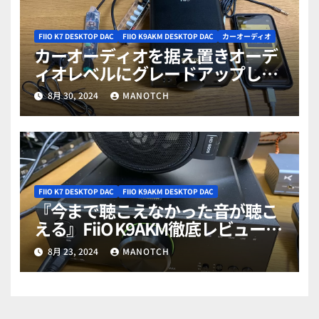
FIIO K7 DESKTOP DAC
FIIO K9AKM DESKTOP DAC
カーオーディオ
カーオーディオを据え置きオーデ
ィオレベルにグレードアップしよ
う！
8月 30, 2024
MANOTCH
FIIO K7 DESKTOP DAC
FIIO K9AKM DESKTOP DAC
『今まで聴こえなかった音が聴こ
える』FiiO K9AKM徹底レビュー総
集編（分解写真付き）
8月 23, 2024
MANOTCH