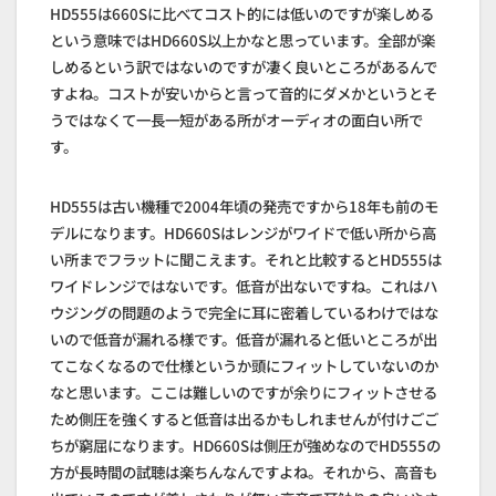
HD555は660Sに比べてコスト的には低いのですが楽しめる
という意味ではHD660S以上かなと思っています。全部が楽
しめるという訳ではないのですが凄く良いところがあるんで
すよね。コストが安いからと言って音的にダメかというとそ
うではなくて一長一短がある所がオーディオの面白い所で
す。
HD555は古い機種で2004年頃の発売ですから18年も前のモ
デルになります。HD660Sはレンジがワイドで低い所から高
い所までフラットに聞こえます。それと比較するとHD555は
ワイドレンジではないです。低音が出ないですね。これはハ
ウジングの問題のようで完全に耳に密着しているわけではな
いので低音が漏れる様です。低音が漏れると低いところが出
てこなくなるので仕様というか頭にフィットしていないのか
なと思います。ここは難しいのですが余りにフィットさせる
ため側圧を強くすると低音は出るかもしれませんが付けごご
ちが窮屈になります。HD660Sは側圧が強めなのでHD555の
方が長時間の試聴は楽ちんなんですよね。それから、高音も