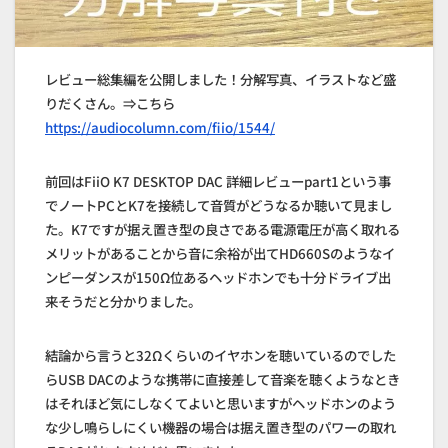
レビュー総集編を公開しました！分解写真、イラストなど盛
りだくさん。⇒こちら
https://audiocolumn.com/fiio/1544/
前回はFiiO K7 DESKTOP DAC 詳細レビューpart1という事
でノートPCとK7を接続して音質がどうなるか聴いて見まし
た。K7ですが据え置き型の良さである電源電圧が高く取れる
メリットがあることから音に余裕が出てHD660Sのようなイ
ンピーダンスが150Ω位あるヘッドホンでも十分ドライブ出
来そうだと分かりました。
結論から言うと32Ωくらいのイヤホンを聴いているのでした
らUSB DACのような携帯に直接差して音楽を聴くようなとき
はそれほど気にしなくてよいと思いますがヘッドホンのよう
な少し鳴らしにくい機器の場合は据え置き型のパワーの取れ