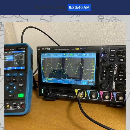
Skip
金. 8月 7th, 2026
9:30:42 AM
to
content