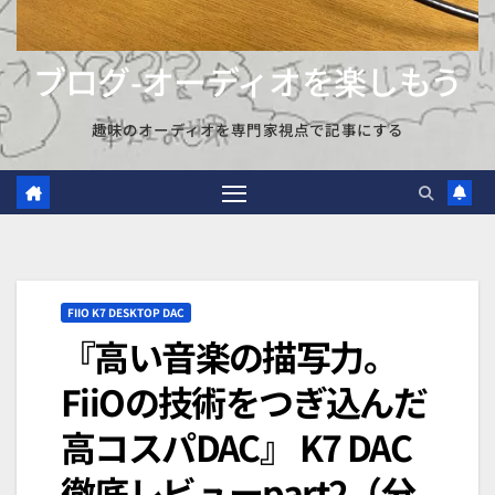
ブログ-オーディオを楽しもう
趣味のオーディオを専門家視点で記事にする
FIIO K7 DESKTOP DAC
『高い音楽の描写力。
FiiOの技術をつぎ込んだ
高コスパDAC』 K7 DAC
徹底レビューpart2（分