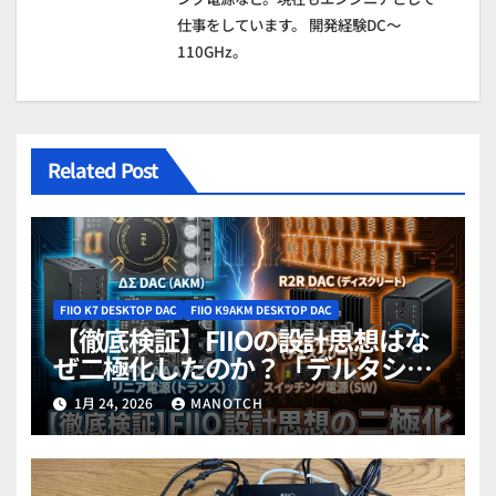
仕事をしています。 開発経験DC～
110GHz。
Related Post
FIIO K7 DESKTOP DAC
FIIO K9AKM DESKTOP DAC
【徹底検証】FIIOの設計思想はな
ぜ二極化したのか？「デルタシグ
マ vs R2R」「THX vs ディスクリ
1月 24, 2026
MANOTCH
ート」「リニア vs スイッチング」
FIIO人気モデルで読み解く「3つの
技術対立軸」