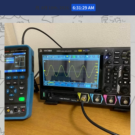
Skip
月. 8月 10th, 2026
6:31:31 AM
to
content