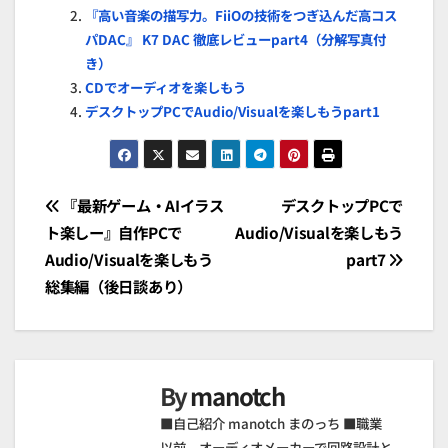
『高い音楽の描写力。FiiOの技術をつぎ込んだ高コス
パDAC』 K7 DAC 徹底レビューpart4（分解写真付
き）
CDでオーディオを楽しもう
デスクトップPCでAudio/Visualを楽しもうpart1
投
『最新ゲーム・AIイラス
デスクトップPCで
ト楽しー』自作PCで
Audio/Visualを楽しもう
稿
Audio/Visualを楽しもう
part7
ナ
総集編（後日談あり）
ビ
ゲ
By
manotch
ー
■自己紹介 manotch まのっち ■職業
以前、オーディオメーカーで回路設計と