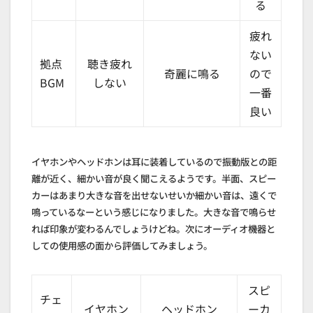
る
疲れ
ない
拠点
聴き疲れ
奇麗に鳴る
ので
BGM
しない
一番
良い
イヤホンやヘッドホンは耳に装着しているので振動版との距
離が近く、細かい音が良く聞こえるようです。半面、スピー
カーはあまり大きな音を出せないせいか細かい音は、遠くで
鳴っているなーという感じになりました。大きな音で鳴らせ
れば印象が変わるんでしょうけどね。次にオーディオ機器と
しての使用感の面から評価してみましょう。
スピ
チェ
イヤホン
ヘッドホン
ーカ