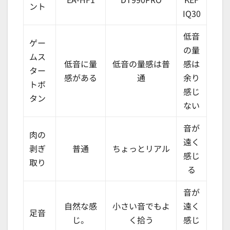
ント
IQ30
低音
ゲー
の量
ムス
低音に量
低音の量感は普
感は
ター
感がある
通
余り
トボ
感じ
タン
ない
音が
肉の
遠く
剥ぎ
普通
ちょっとリアル
感じ
取り
る
音が
自然な感
小さい音でもよ
遠く
足音
じ。
く拾う
感じ