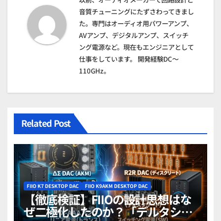
シ
音質チューニングにたずさわってきまし
ョ
た。専門はオーディオ用パワーアンプ、
AVアンプ、デジタルアンプ、スイッチ
ン
ング電源など。現在もエンジニアとして
仕事をしています。 開発経験DC～
110GHz。
Related Post
FIIO K7 DESKTOP DAC
FIIO K9AKM DESKTOP DAC
【徹底検証】FIIOの設計思想はな
ぜ二極化したのか？「デルタシグ