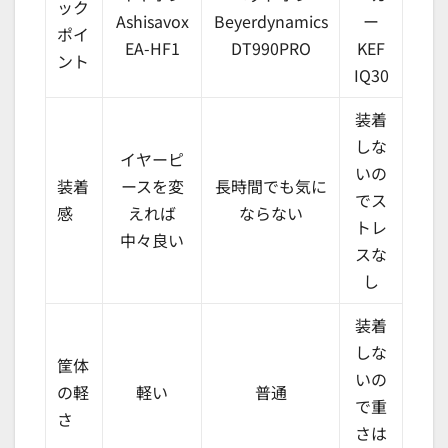
ック
Ashisavox
Beyerdynamics
ー
ポイ
EA-HF1
DT990PRO
KEF
ント
IQ30
装着
しな
イヤーピ
いの
装着
ースを変
長時間でも気に
でス
感
えれば
ならない
トレ
中々良い
スな
し
装着
しな
筐体
いの
の軽
軽い
普通
で重
さ
さは