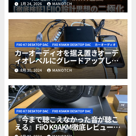
マ vs R2R」「THX vs ディスクリ
1月 24, 2026
MANOTCH
ート」「リニア vs スイッチング」
FIIO人気モデルで読み解く「3つの
技術対立軸」
FIIO K7 DESKTOP DAC
FIIO K9AKM DESKTOP DAC
カーオーディオ
カーオーディオを据え置きオーデ
ィオレベルにグレードアップしよ
う！
8月 30, 2024
MANOTCH
FIIO K7 DESKTOP DAC
FIIO K9AKM DESKTOP DAC
『今まで聴こえなかった音が聴こ
える』FiiO K9AKM徹底レビュー総
集編（分解写真付き）