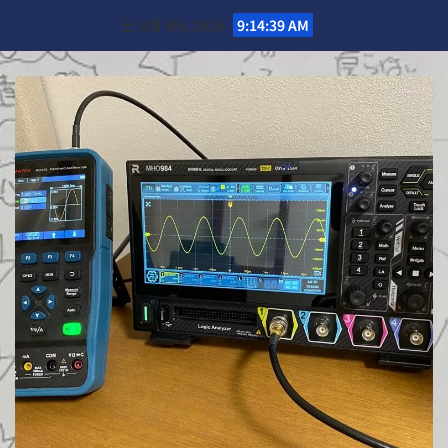
Skip
土. 8月 8th, 2026
9:14:41 AM
to
content