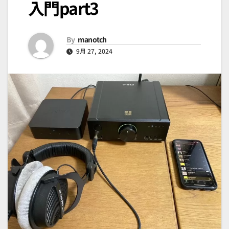
入門part3
By
manotch
9月 27, 2024