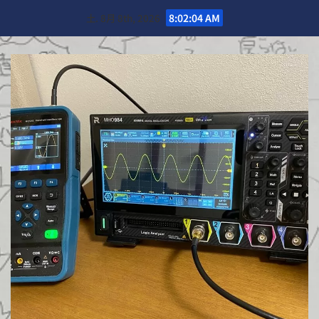
Skip
土. 8月 8th, 2026
8:02:06 AM
to
content