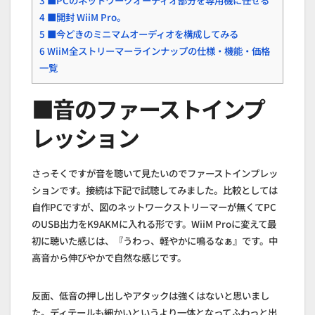
3
■PCのネットワークオーディオ部分を専用機に任せる
4
■開封 WiiM Pro。
5
■今どきのミニマムオーディオを構成してみる
6
WiiM全ストリーマーラインナップの仕様・機能・価格
一覧
■音のファーストインプ
レッション
さっそくですが音を聴いて見たいのでファーストインプレッ
ションです。接続は下記で試聴してみました。比較としては
自作PCですが、図のネットワークストリーマーが無くてPC
のUSB出力をK9AKMに入れる形です。WiiM Proに変えて最
初に聴いた感じは、『うわっ、軽やかに鳴るなぁ』です。中
高音から伸びやかで自然な感じです。
反面、低音の押し出しやアタックは強くはないと思いまし
た。ディテールも細かいというより一体となってふわっと出