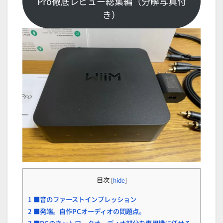
Pro徹底レビュー総集編（分解写真付
き）
目次
[
hide
]
1
■音のファーストインプレッション
2
■発端。自作PCオーディオの問題点。