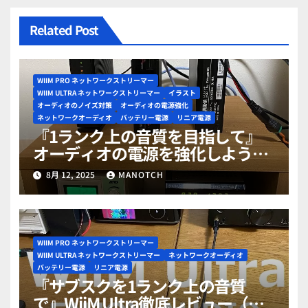
Related Post
WIIM PRO ネットワークストリーマー
WIIM ULTRA ネットワークストリーマー
イラスト
オーディオのノイズ対策
オーディオの電源強化
ネットワークオーディオ
バッテリー電源
リニア電源
『1ランク上の音質を目指して』
オーディオの電源を強化しよう
PART28（上流電源編）
8月 12, 2025
MANOTCH
WIIM PRO ネットワークストリーマー
WIIM ULTRA ネットワークストリーマー
ネットワークオーディオ
バッテリー電源
リニア電源
『サブスクを1ランク上の音質
で』WiiM Ultra徹底レビュー（分