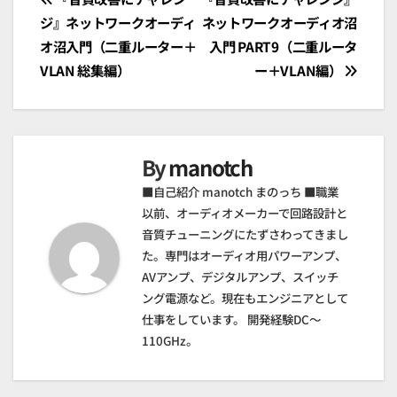
投
ジ』ネットワークオーディ
ネットワークオーディオ沼
稿
オ沼入門（二重ルーター＋
入門 PART9（二重ルータ
ナ
VLAN 総集編）
ー＋VLAN編）
ビ
ゲ
By
manotch
ー
■自己紹介 manotch まのっち ■職業
シ
以前、オーディオメーカーで回路設計と
音質チューニングにたずさわってきまし
ョ
た。専門はオーディオ用パワーアンプ、
AVアンプ、デジタルアンプ、スイッチ
ン
ング電源など。現在もエンジニアとして
仕事をしています。 開発経験DC～
110GHz。