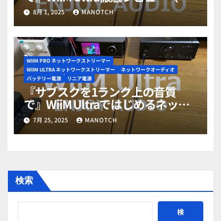
解写真/高音質化）総集編
8月 1, 2025
MANOTCH
WIIM PRO ネットワークストリーマー
WIIM ULTRA ネットワークストリーマー
ネットワークオーディオ
バッテリー電源
リニア電源
『サブスクを1ランク上の音質
で』WiiM Ultraではじめるネット
ワークオーディオ沼入門part5
7月 25, 2025
MANOTCH
検索
検