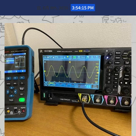
Skip
日. 8月 9th, 2026
3:54:16 PM
to
content