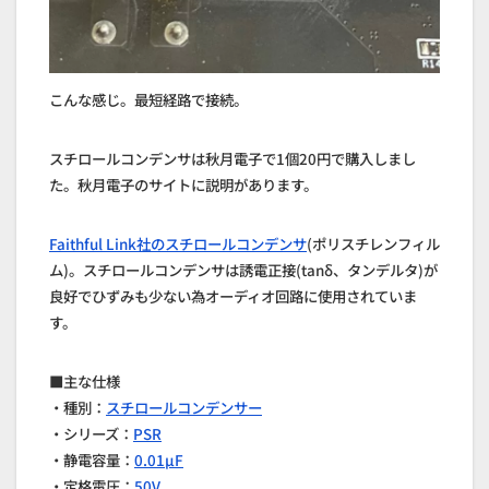
こんな感じ。最短経路で接続。
スチロールコンデンサは秋月電子で1個20円で購入しまし
た。秋月電子のサイトに説明があります。
Faithful Link社のスチロールコンデンサ
(ポリスチレンフィル
ム)。スチロールコンデンサは誘電正接(tanδ、タンデルタ)が
良好でひずみも少ない為オーディオ回路に使用されていま
す。
■主な仕様
・種別：
スチロールコンデンサー
・シリーズ：
PSR
・静電容量：
0.01μF
・定格電圧：
50V