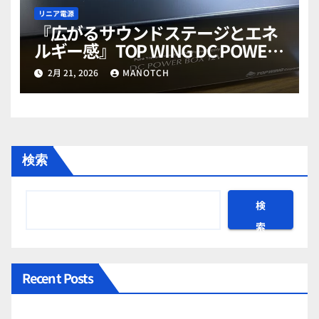
リニア電源
『広がるサウンドステージとエネ
ルギー感』TOP WING DC POWER
BOX 12V オーディオ用リニア電源
2月 21, 2026
MANOTCH
徹底レビュー（内部分解写真と考
察）後日談
検索
検
索
Recent Posts