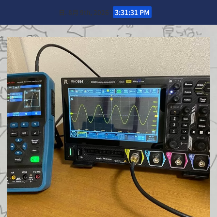
Skip
日. 8月 9th, 2026
3:31:33 PM
to
content