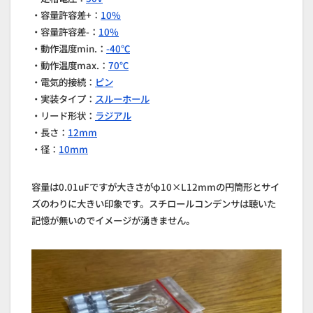
・容量許容差+：
10%
・容量許容差-：
10%
・動作温度min.：
-40℃
・動作温度max.：
70℃
・電気的接続：
ピン
・実装タイプ：
スルーホール
・リード形状：
ラジアル
・長さ：
12mm
・径：
10mm
容量は0.01uFですが大きさがφ10×L12mmの円筒形とサイ
ズのわりに大きい印象です。スチロールコンデンサは聴いた
記憶が無いのでイメージが湧きません。