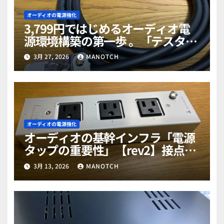
オーディオの電源強化
3,799円ではじめるオーディオ電
源環境構築の第一歩 。「テスター
とドライヤーで暴く249mΩの謎」
3月 27, 2026
MANOTCH
オーディオの電源強化
オーディオの基幹インフラ「電源
タップの重要性」【rev2】接点劣
化の警鐘と最新活用術
3月 13, 2026
MANOTCH