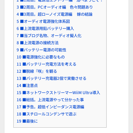
3
■2周目。PCオーディオ編 色々問題あり
4
■3周目。超ローノイズ電源編 嫁の結論
5
■オーディオ電源強化体系図
6
■上流電源用鉛バッテリー購入
7
■当ブログ名物、オーディオ擬人化
8
■上流電源の接続方法
9
■バッテリー電源の可能性
10
■電源強化に必要なもの
11
■バッテリー充電方法を考える
12
■脱線『咲』を観る
13
■バッテリー充電器2個で実働させる
14
■注意点
15
■ネットワークストリーマーWiiM Ultra導入
16
■総括。上流電源やって分かった事
17
■予告。超低インピーダンス電源編
18
■スチロールコンデンサで遊ぶ
19
■最後に