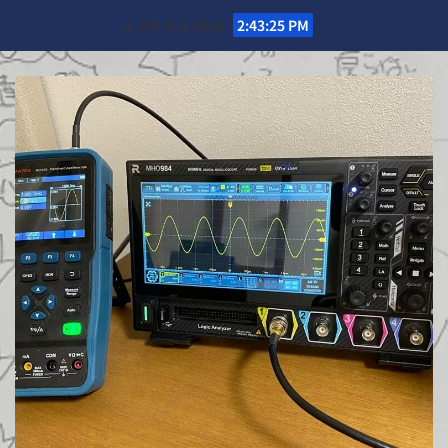
Skip
土. 8月 8th, 2026
2:43:27 PM
to
content