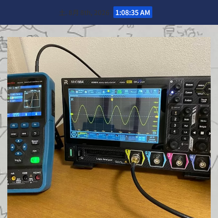
Skip
土. 8月 8th, 2026
1:08:37 AM
to
content