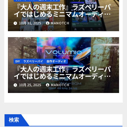
『大人の週末工作』ラズペリーパ
イではじめるミニマムオーディオ
PART4（完結）
10月 31, 2025
MANOTCH
DIY
ラズベリーパイ
自作オーディオ
『大人の週末工作』ラズペリーパ
イではじめるミニマムオーディオ
PART3
10月 25, 2025
MANOTCH
検索