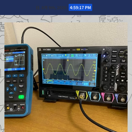
Skip
日. 8月 9th, 2026
4:59:19 PM
to
content