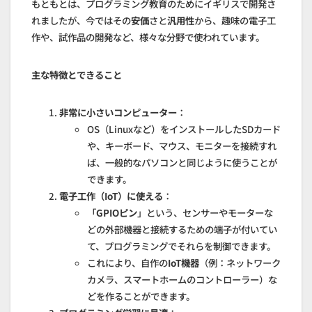
もともとは、プログラミング教育のためにイギリスで開発さ
れましたが、今ではその
安価
さと
汎用性
から、趣味の電子工
作や、試作品の開発など、様々な分野で使われています。
主な特徴とできること
非常に小さいコンピューター
：
OS（Linuxなど）をインストールしたSDカード
や、キーボード、マウス、モニターを接続すれ
ば、一般的なパソコンと同じように使うことが
できます。
電子工作（IoT）に使える
：
「
GPIOピン
」という、センサーやモーターな
どの外部機器と接続するための端子が付いてい
て、プログラミングでそれらを制御できます。
これにより、自作の
IoT機器
（例：ネットワーク
カメラ、スマートホームのコントローラー）な
どを作ることができます。