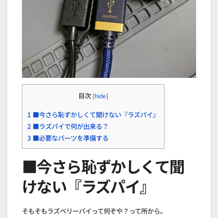
目次
[
hide
]
1
■今さら恥ずかしくて聞けない『ラズパイ』
2
■ラズパイで何が出来る？
3
■必要なパーツを準備する
■今さら恥ずかしくて聞
けない『ラズパイ』
そもそもラズベリーパイって何ぞや？って所から。