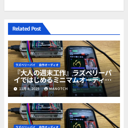
Related Post
ラズベリーパイ
自作オーディオ
『大人の週末工作』ラズペリーパ
イではじめるミニマムオーディオ
（総集編）
11月 8, 2025
MANOTCH
ラズベリーパイ
自作オーディオ