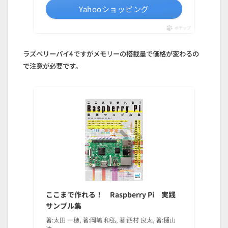
Yahooショッピング
ポチップ
ラズベリーパイ4ですがメモリーの搭載量で価格が変わるの
で注意が必要です。
ここまで作れる！ Raspberry Pi 実践
サンプル集
著:太田 一穂, 著:岡嶋 和弘, 著:西村 良太, 著:樋山