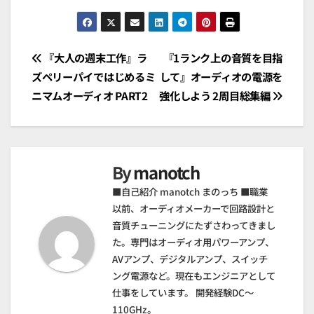
投
『大人の週末工作』ラ
『1ランク上の音質を目指
ズペリーパイではじめるミ
して』オーディオの電源を
稿
ニマムオーディオ PART2
強化しよう 2周目総集編
ナ
ビ
By
manotch
ゲ
■自己紹介 manotch まのっち ■職業
ー
以前、オーディオメーカーで回路設計と
シ
音質チューニングにたずさわってきまし
た。専門はオーディオ用パワーアンプ、
ョ
AVアンプ、デジタルアンプ、スイッチ
ング電源など。現在もエンジニアとして
ン
仕事をしています。 開発経験DC～
110GHz。