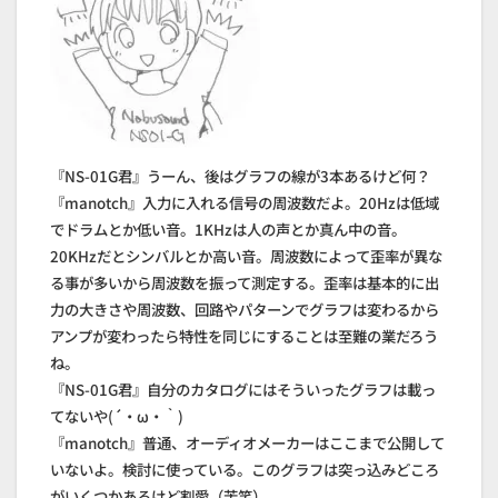
『NS-01G君』うーん、後はグラフの線が3本あるけど何？
『manotch』入力に入れる信号の周波数だよ。20Hzは低域
でドラムとか低い音。1KHzは人の声とか真ん中の音。
20KHzだとシンバルとか高い音。周波数によって歪率が異な
る事が多いから周波数を振って測定する。歪率は基本的に出
力の大きさや周波数、回路やパターンでグラフは変わるから
アンプが変わったら特性を同じにすることは至難の業だろう
ね。
『NS-01G君』自分のカタログにはそういったグラフは載っ
てないや(´・ω・｀)
『manotch』普通、オーディオメーカーはここまで公開して
いないよ。検討に使っている。このグラフは突っ込みどころ
がいくつかあるけど割愛（苦笑）