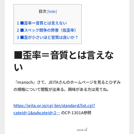
目次
[
hide
]
1
■歪率＝音質とは言えない
2
■スペック競争の弊害（低歪率）
3
■歪が小さいほど音質は良いか？
■歪率＝音質とは言えな
い
『manoch』さて、JEITAさんのホームページを見るとひずみ
の規格について閲覧が出来る。興味がある方は見てね。
https://jeita.or.jp/cgi-bin/standard/list.cgi?
cateid=1&subcateid=2…
のCP-1301A参照