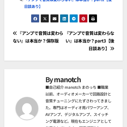
日談あり】
投
『アンプで音質は変わら
『アンプで音質は変わらな
ない』は本当か？保存版
い』は本当か？part3【後
稿
日談あり】
ナ
ビ
By
manotch
ゲ
■自己紹介 manotch まのっち ■職業
ー
以前、オーディオメーカーで回路設計と
シ
音質チューニングにたずさわってきまし
た。専門はオーディオ用パワーアンプ、
ョ
AVアンプ、デジタルアンプ、スイッチ
ング電源など。現在もエンジニアとして