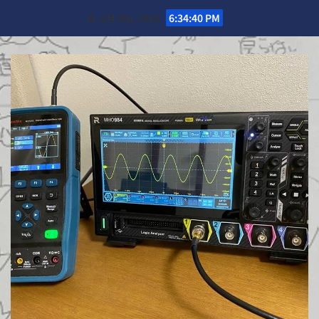
Skip
日. 8月 9th, 2026
6:34:42 PM
to
content