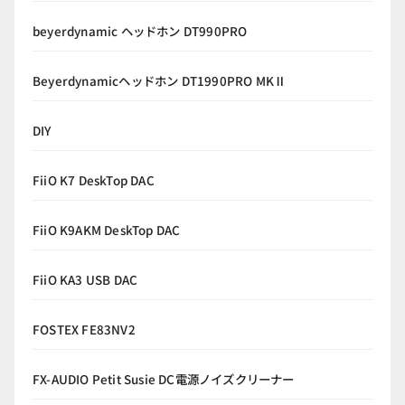
beyerdynamic ヘッドホン DT990PRO
Beyerdynamicヘッドホン DT1990PRO MKⅡ
DIY
FiiO K7 DeskTop DAC
FiiO K9AKM DeskTop DAC
FiiO KA3 USB DAC
FOSTEX FE83NV2
FX-AUDIO Petit Susie DC電源ノイズクリーナー