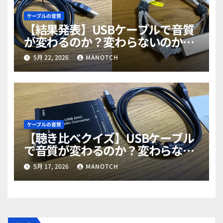
ケーブルの音質
【結果発表】USBケーブルで音質
が変わるのか？変わらないのか？
ブラインドABテスト11名全問正解
5月 22, 2026
MANOTCH
が証明する音質の差。
ケーブルの音質
【聴き比べクイズ】USBケーブル
で音質が変わるのか？変わらない
のか？残留ノイズ ブラインドABテ
5月 17, 2026
MANOTCH
スト。「最後に結果発表のリンク
あり」