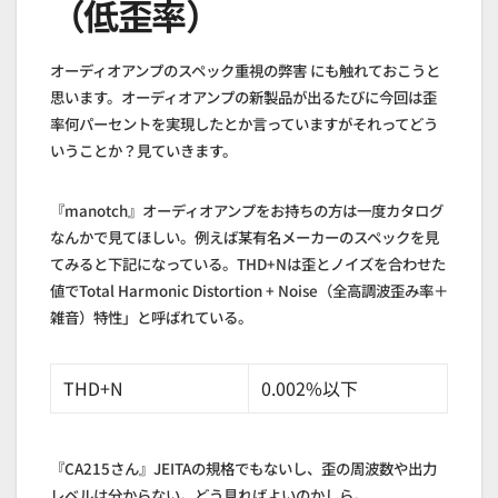
（低歪率）
オーディオアンプのスペック重視の弊害 にも触れておこうと
思います。オーディオアンプの新製品が出るたびに今回は歪
率何パーセントを実現したとか言っていますがそれってどう
いうことか？見ていきます。
『manotch』オーディオアンプをお持ちの方は一度カタログ
なんかで見てほしい。例えば某有名メーカーのスペックを見
てみると下記になっている。THD+Nは歪とノイズを合わせた
値でTotal Harmonic Distortion + Noise（全高調波歪み率＋
雑音）特性」と呼ばれている。
THD+N
0.002%以下
『CA215さん』JEITAの規格でもないし、歪の周波数や出力
レベルは分からない。どう見ればよいのかしら。