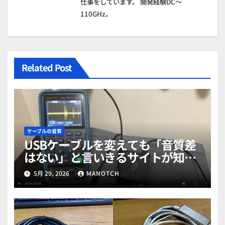
ン
仕事をしています。 開発経験DC～
110GHz。
Related Post
ケーブルの音質
USBケーブルを変えても「音質差
はない」と言いきるサイトが知ら
ない真実【保存版】
5月 29, 2026
MANOTCH