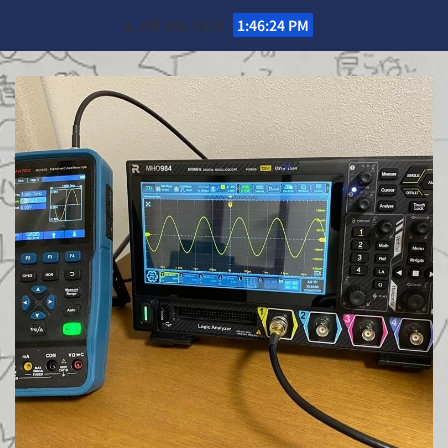
Skip
土. 8月 8th, 2026
1:46:26 PM
to
content