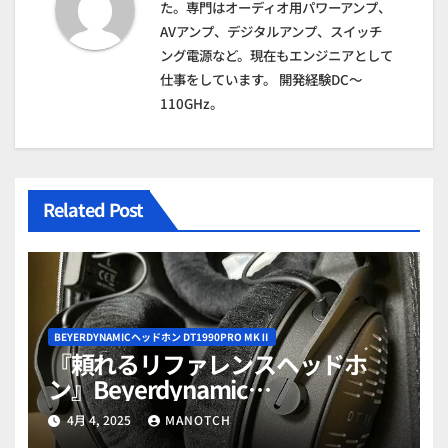
た。専門はオーディオ用パワーアンプ、
ン
AVアンプ、デジタルアンプ、スイッチ
ング電源など。現在もエンジニアとして
仕事をしています。 開発経験DC～
110GHz。
Related Post
BEYERDYNAMICヘッドホン DT1990PRO MKⅡ
『頼れるリファレンスヘッドホ
ン』Beyerdynamic
DT1990PROMKⅡ徹底レビュー総
4月 4, 2025
MANOTCH
集編