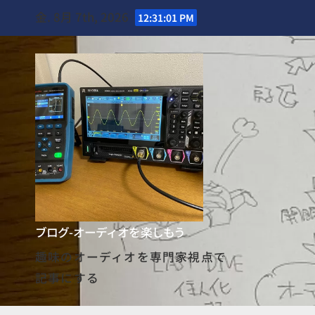
Skip
金. 8月 7th, 2026
12:31:02 PM
to
content
ブログ-オーディオを楽しもう
趣味のオーディオを専門家視点で
記事にする