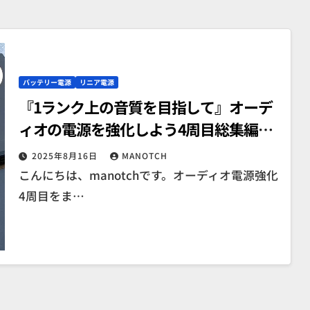
バッテリー電源
リニア電源
『1ランク上の音質を目指して』オーデ
ィオの電源を強化しよう4周目総集編
（上流電源）
2025年8月16日
MANOTCH
こんにちは、manotchです。オーディオ電源強化
4周目をま…