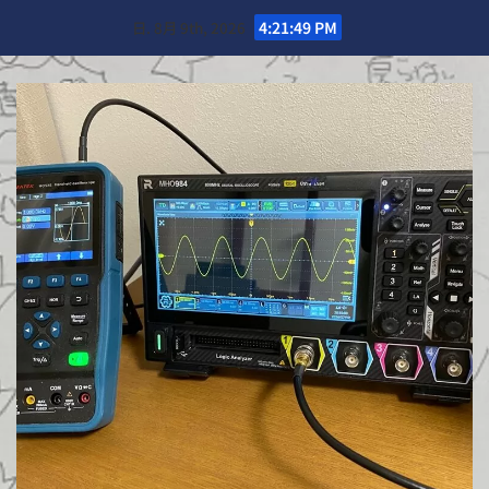
Skip
日. 8月 9th, 2026
4:21:50 PM
to
content