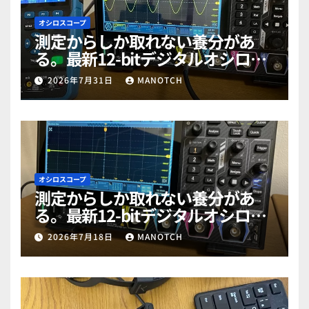
オシロスコープ
測定からしか取れない養分があ
る。最新12-bitデジタルオシロス
コープ「RIGOL MHO984」で勉強
2026年7月31日
MANOTCH
だぜ！part2
オシロスコープ
測定からしか取れない養分があ
る。最新12-bitデジタルオシロス
コープ「RIGOL MHO984」で勉強
2026年7月18日
MANOTCH
だぜ！part1