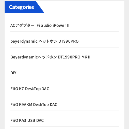
Categories
ACアダプター iFi audio iPower II
beyerdynamic ヘッドホン DT990PRO
Beyerdynamicヘッドホン DT1990PRO MKⅡ
DIY
FiiO K7 DeskTop DAC
FiiO K9AKM DeskTop DAC
FiiO KA3 USB DAC