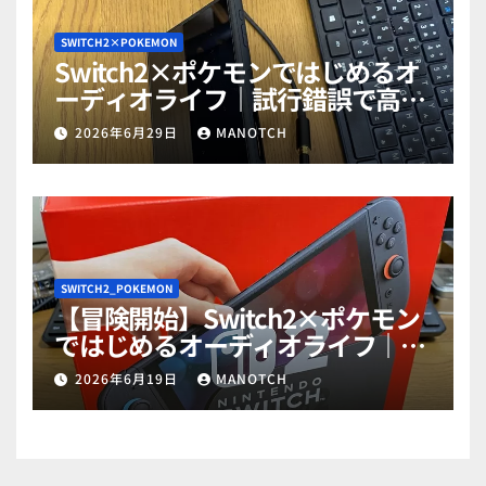
SWITCH2×POKEMON
Switch2×ポケモンではじめるオ
ーディオライフ｜試行錯誤で高音
質ゲットだぜ！part2
2026年6月29日
MANOTCH
SWITCH2_POKEMON
【冒険開始】Switch2×ポケモン
ではじめるオーディオライフ｜試
行錯誤で高音質ゲットだぜ！
2026年6月19日
MANOTCH
part1