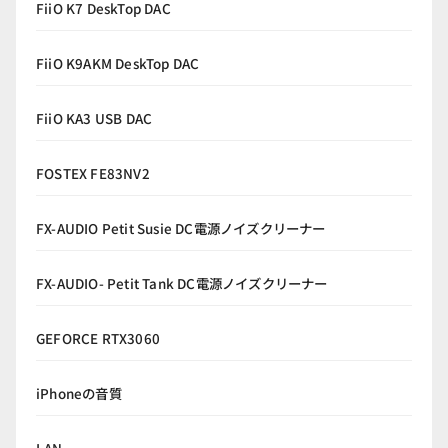
FiiO K7 DeskTop DAC
FiiO K9AKM DeskTop DAC
FiiO KA3 USB DAC
FOSTEX FE83NV2
FX-AUDIO Petit Susie DC電源ノイズクリーナー
FX-AUDIO- Petit Tank DC電源ノイズクリーナー
GEFORCE RTX3060
iPhoneの音質
LAN