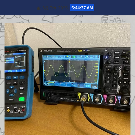
Skip
金. 8月 7th, 2026
6:44:39 AM
to
content