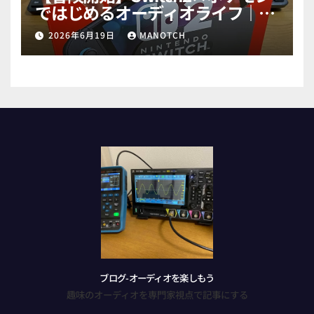
ではじめるオーディオライフ｜試
行錯誤で高音質ゲットだぜ！
2026年6月19日
MANOTCH
part1
ブログ-オーディオを楽しもう
趣味のオーディオを専門家視点で記事にする