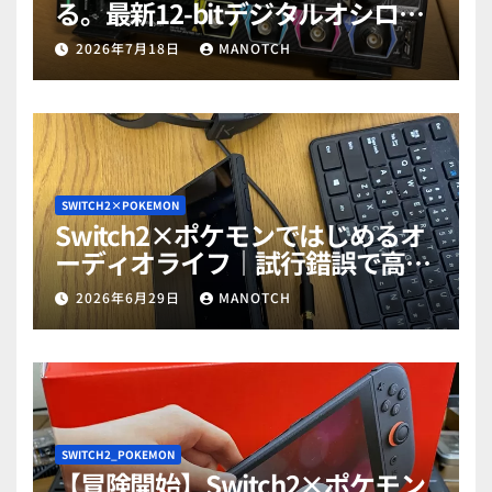
る。最新12-bitデジタルオシロス
コープ「RIGOL MHO984」で勉強
2026年7月18日
MANOTCH
だぜ！part1
SWITCH2×POKEMON
Switch2×ポケモンではじめるオ
ーディオライフ｜試行錯誤で高音
質ゲットだぜ！part2
2026年6月29日
MANOTCH
SWITCH2_POKEMON
【冒険開始】Switch2×ポケモン