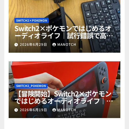
SWITCH2×POKEMON
Switch2×ポケモンではじめるオ
ーディオライフ｜試行錯誤で高音
質ゲットだぜ！part2
2026年6月29日
MANOTCH
SWITCH2_POKEMON
【冒険開始】Switch2×ポケモン
ではじめるオーディオライフ｜試
行錯誤で高音質ゲットだぜ！
2026年6月19日
MANOTCH
part1