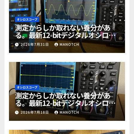
オシロスコープ
測定からしか取れない養分があ
る。最新12-bitデジタルオシロス
コープ「RIGOL MHO984」で勉強
2026年7月31日
MANOTCH
だぜ！part2
オシロスコープ
測定からしか取れない養分があ
る。最新12-bitデジタルオシロス
コープ「RIGOL MHO984」で勉強
2026年7月18日
MANOTCH
だぜ！part1