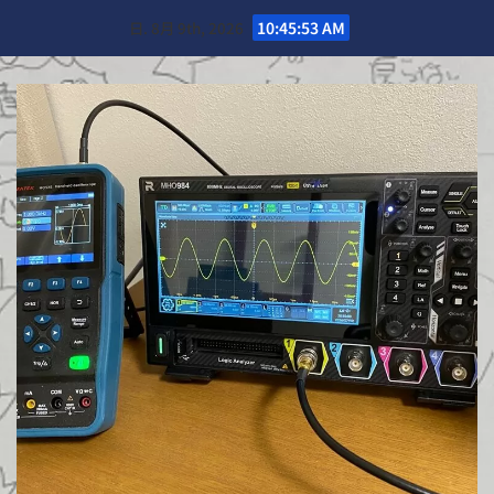
Skip
日. 8月 9th, 2026
10:45:54 AM
to
content