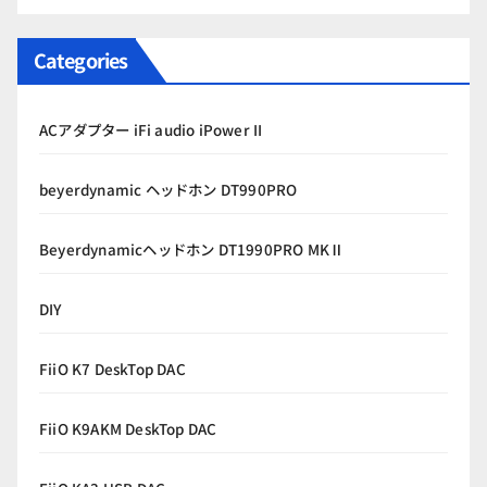
Categories
ACアダプター iFi audio iPower II
beyerdynamic ヘッドホン DT990PRO
Beyerdynamicヘッドホン DT1990PRO MKⅡ
DIY
FiiO K7 DeskTop DAC
FiiO K9AKM DeskTop DAC