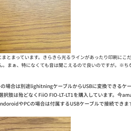
トにまとまっています。きらきら光るラインがあったり印刷にこ
ん。まぁ、特になくても音は聞こえるので良いのですが。※ち
場合は別途lighitningケーブルからUSBに変換できるケ
殆どなくFiiO FIO-LT-LT1を購入しています。今ama
ndoroidやPCの場合は付属するUSBケーブルで接続できま