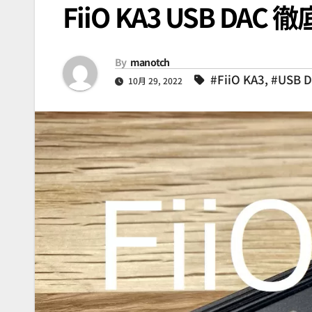
FiiO KA3 USB DAC
By
manotch
#FiiO KA3
,
#USB 
10月 29, 2022