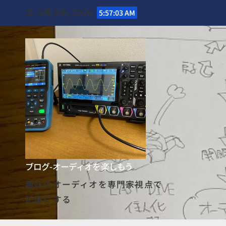
Skip
土. 8月 8th, 2026
5:57:04 AM
to
content
ブログ-オーディオを楽しもう
趣味のオーディオを専門家視点で
記事にする