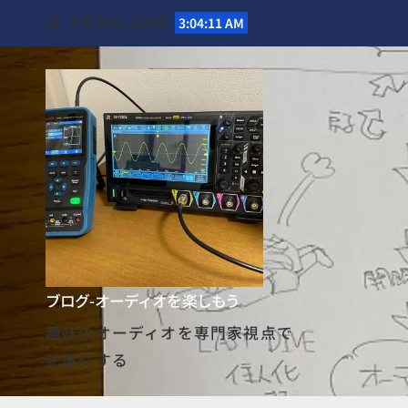
Skip
土. 8月 8th, 2026
3:04:12 AM
to
content
ブログ-オーディオを楽しもう
趣味のオーディオを専門家視点で
記事にする